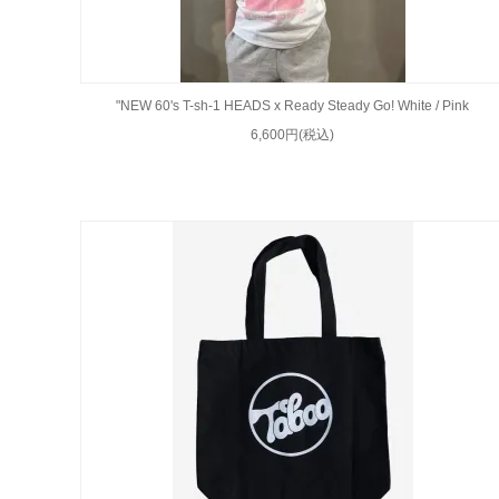
"NEW 60's T-sh-1 HEADS x Ready Steady Go! White / Pink
6,600円(税込)