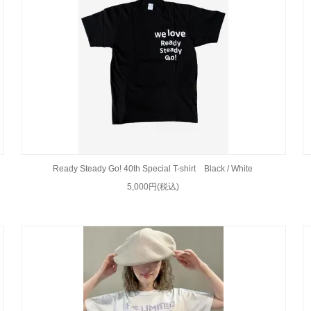
Ready Steady Go! 40th Special T-shirt Black / White
5,000円(税込)