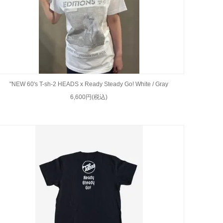
"NEW 60's T-sh-2 HEADS x Ready Steady Go! White / Gray
6,600円(税込)