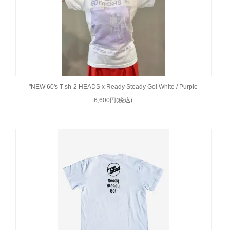
"NEW 60's T-sh-2 HEADS x Ready Steady Go! White / Purple
6,600円(税込)