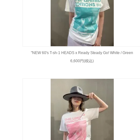
"NEW 60's T-sh-1 HEADS x Ready Steady Go! White / Green
6,600円(税込)