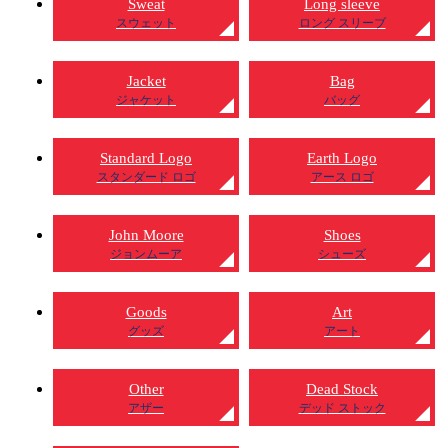
Sweat
Long sleeve
スウェット
ロング スリーブ
Jacket
Bag
ジャケット
バッグ
Standard Logo
Earth Logo
スタンダード ロゴ
アース ロゴ
John Moore
Shoes
ジョンムーア
シューズ
Goods
Art
グッズ
アート
Other
Dead Stock
アザー
デッド ストック