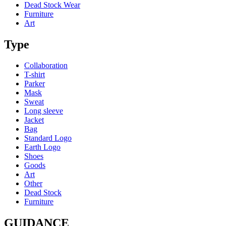
Dead Stock Wear
Furniture
Art
Type
Collaboration
T-shirt
Parker
Mask
Sweat
Long sleeve
Jacket
Bag
Standard Logo
Earth Logo
Shoes
Goods
Art
Other
Dead Stock
Furniture
GUIDANCE