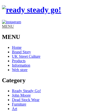
MENU
MENU
Home
Brand Story
UK Street Culture
Products
Information
Web store
Category
Ready Steady Go!
John Moore
Dead Stock Wear
Furniture
Art