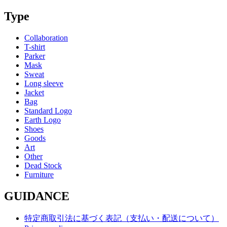
Type
Collaboration
T-shirt
Parker
Mask
Sweat
Long sleeve
Jacket
Bag
Standard Logo
Earth Logo
Shoes
Goods
Art
Other
Dead Stock
Furniture
GUIDANCE
特定商取引法に基づく表記（支払い・配送について）