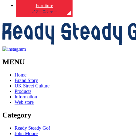
Furniture
ファーニチャー
MENU
Home
Brand Story
UK Street Culture
Products
Information
Web store
Category
Ready Steady Go!
John Moore