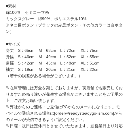
■素材
綿100％ セミコーマ糸
ミックスグレー：綿90%、ポリエステル10%
※ネコ目ボタン（ブラックのみ黒ボタン・その他カラーは白ボタ
ン）
■サイズ
身丈 S：65cm M：68cm L：72cm XL：75cm
身幅 S：46cm M：49cm L：52cm XL：55cm
肩幅 S：42cm M：45cm L：48cm XL：51cm
袖丈 S：19cm M：20cm L：21cm XL：22cm
（若干の誤差がある場合がございます。）
※在庫管理には万全を期しておりますが、実店舗でも販売してお
りますため売り違いが発生する場合がございますことをご了承の
上、ご注文お願い致します。
※弊社からのご連絡・ご返信はPCからのメールになります。モ
バイルで受信される場合は[order@readysteadygo-ism.com]から
のメールが受信できるように設定ください。
※日曜・祝日は定休日とさせていただきます。翌営業日より対応