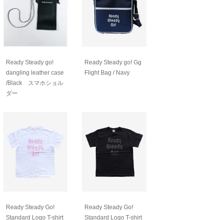
Ready Steady go!
Ready Steady go! Gg
dangling leather case
Flight Bag / Navy
/Black スマホショル
ダー
Ready Steady Go!
Ready Steady Go!
Standard Logo T-shirt
Standard Logo T-shirt