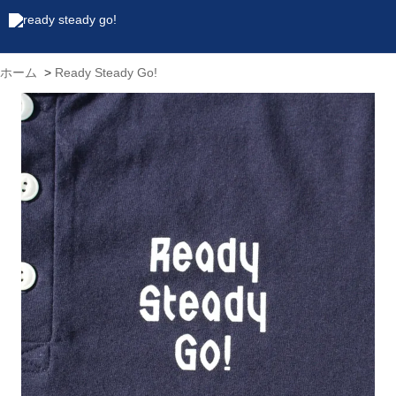
ホーム
>
Ready Steady Go!