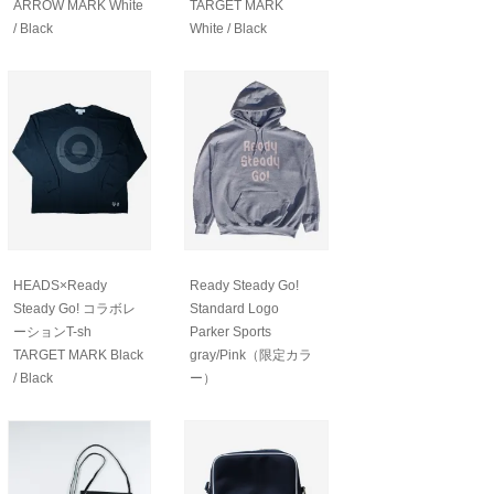
ARROW MARK White
TARGET MARK
/ Black
White / Black
HEADS×Ready
Ready Steady Go!
Steady Go! コラボレ
Standard Logo
ーションT-sh
Parker Sports
TARGET MARK Black
gray/Pink（限定カラ
/ Black
ー）