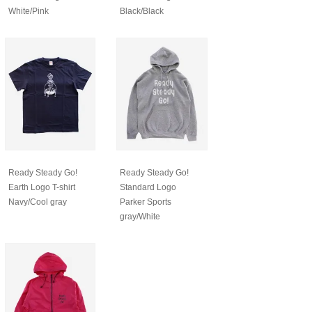
White/Pink
Black/Black
Ready Steady Go!
Ready Steady Go!
Earth Logo T-shirt
Standard Logo
Navy/Cool gray
Parker Sports
gray/White