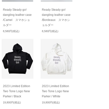
Ready Steady go!
Ready Steady go!
dangling leather case
dangling leather case
/Camel スマホショ
/Bordeaux スマホシ
ルダー
ョルダー
8,580円(税込)
8,580円(税込)
2023 Limited Edition
2023 Limited Edition
Two Tone Logo New
Two Tone Logo New
Parker / Black
Parker / White
19,800円(税込)
19,800円(税込)