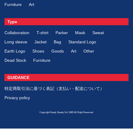
Furniture
Art
Type
Collaboration
T-shirt
Parker
Mask
Sweat
Long sleeve
Jacket
Bag
Standard Logo
Earth Logo
Shoes
Goods
Art
Other
Dead Stock
Furniture
GUIDANCE
特定商取引法に基づく表記（支払い・配送について）
Privacy policy
Copyright Ready Steady Go! 1985 All Right Reserved.