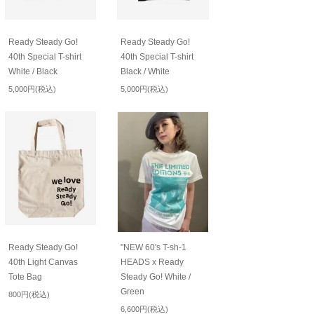
Ready Steady Go!
Ready Steady Go!
40th Special T-shirt
40th Special T-shirt
White / Black
Black / White
5,000円(税込)
5,000円(税込)
Ready Steady Go!
"NEW 60's T-sh-1
40th Light Canvas
HEADS x Ready
Tote Bag
Steady Go! White /
Green
800円(税込)
6,600円(税込)