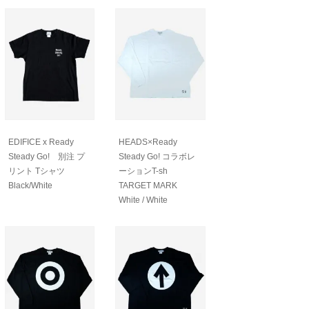
EDIFICE x Ready
HEADS×Ready
Steady Go! 別注 プ
Steady Go! コラボレ
リント Tシャツ
ーションT-sh
Black/White
TARGET MARK
White / White