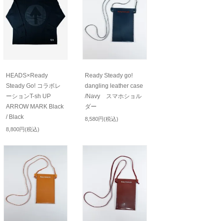
HEADS×Ready
Ready Steady go!
Steady Go! コラボレ
dangling leather case
ーションT-sh UP
/Navy スマホショル
ARROW MARK Black
ダー
/ Black
8,580円(税込)
8,800円(税込)