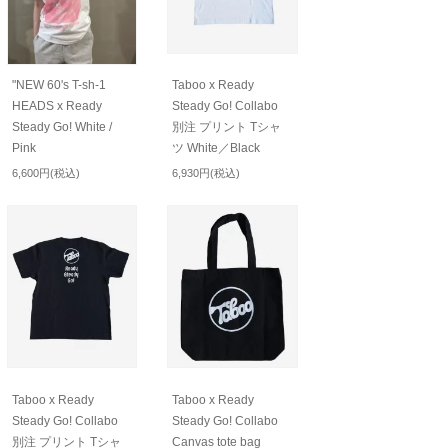
"NEW 60's T-sh-1
Taboo x Ready
HEADS x Ready
Steady Go! Collabo
Steady Go! White /
別注 プリント Tシャ
Pink
ツ White／Black
6,600円(税込)
6,930円(税込)
Taboo x Ready
Taboo x Ready
Steady Go! Collabo
Steady Go! Collabo
別注 プリント Tシャ
Canvas tote bag