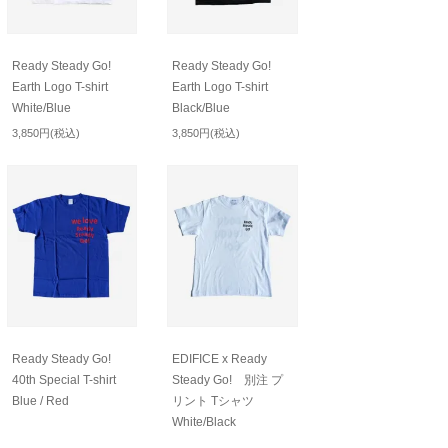
Ready Steady Go!
Ready Steady Go!
Earth Logo T-shirt
Earth Logo T-shirt
White/Blue
Black/Blue
3,850円(税込)
3,850円(税込)
Ready Steady Go!
EDIFICE x Ready
40th Special T-shirt
Steady Go! 別注 プ
Blue / Red
リント Tシャツ
White/Black