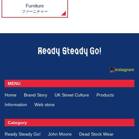
Furniture
ファーニチャー
MENU
Home
Brand Story
UK Street Culture
Products
Information
Web store
Category
Ready Steady Go!
John Moore
Dead Stock Wear