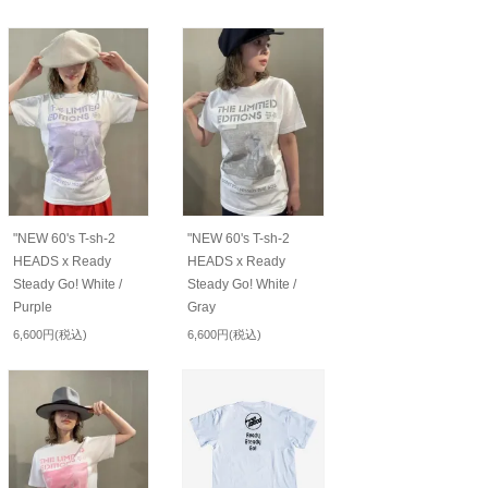
"NEW 60's T-sh-2
"NEW 60's T-sh-2
HEADS x Ready
HEADS x Ready
Steady Go! White /
Steady Go! White /
Purple
Gray
6,600円(税込)
6,600円(税込)