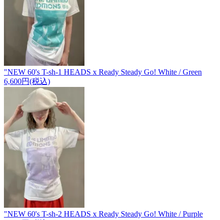
"NEW 60's T-sh-1 HEADS x Ready Steady Go! White / Green
6,600円(税込)
"NEW 60's T-sh-2 HEADS x Ready Steady Go! White / Purple