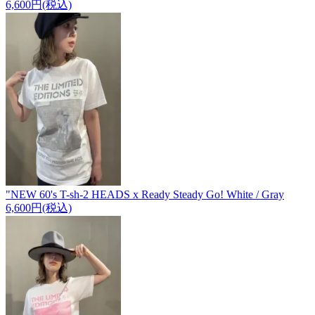
6,600円(税込)
"NEW 60's T-sh-2 HEADS x Ready Steady Go! White / Gray
6,600円(税込)