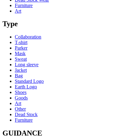
Furniture
Art
Type
Collaboration
T-shirt
Parker
Mask
Sweat
Long sleeve
Jacket
Bag
Standard Logo
Earth Logo
Shoes
Goods
Art
Other
Dead Stock
Furniture
GUIDANCE