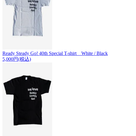
Ready Steady Go! 40th Special T-shirt White / Black
5,000円(税込)