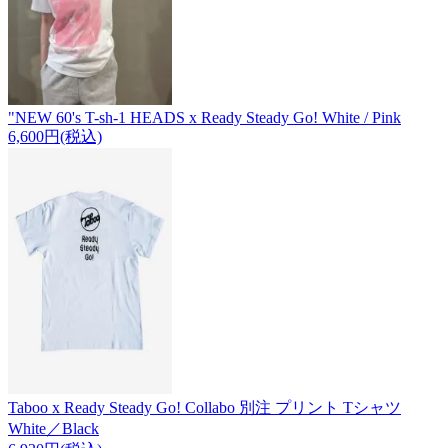
"NEW 60's T-sh-1 HEADS x Ready Steady Go! White / Pink
6,600円(税込)
Taboo x Ready Steady Go! Collabo 別注 プリント Tシャツ
White／Black