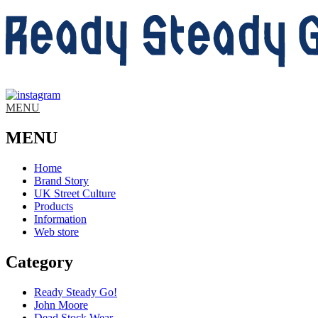
MENU
MENU
Home
Brand Story
UK Street Culture
Products
Information
Web store
Category
Ready Steady Go!
John Moore
Dead Stock Wear