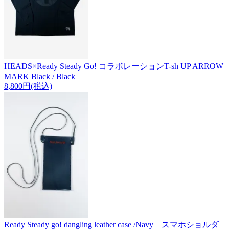
HEADS×Ready Steady Go! コラボレーションT-sh UP ARROW
MARK Black / Black
8,800円(税込)
Ready Steady go! dangling leather case /Navy スマホショルダ