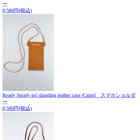
ー
8,580円(税込)
Ready Steady go! dangling leather case /Camel スマホショルダ
ー
8,580円(税込)