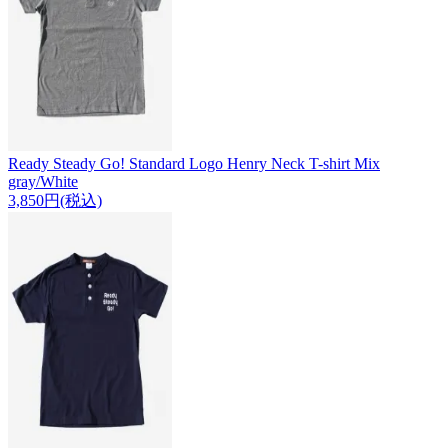
Ready Steady Go! Standard Logo Henry Neck T-shirt Mix
gray/White
3,850円(税込)